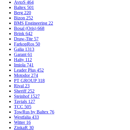
AvtoS
464
Baltex
501
Berg
220
Bizon
252
BMS Engineering
22
Bosal (Oris)
668
Brink
642
Draw-Tite
57
FarkopRos
50
Galia
1313
Garant
61
Halty
112
Imiola
741
Leader Plus
452
Motodor
274
PT GROUP
318
Rival
23
Sheriff
252
Steinhof
1527
Tavials
127
TCC
505
TowRus by Baltex
76
Westfalia
433
Witter
16
ZinkaR
30