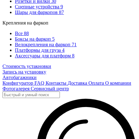
Розетки и вилки
30
Сцепные устройства
9
Шары для фаркопов
87
Крепления на фаркоп
Все
88
Боксы на фаркоп
5
Велокрепления на фаркоп
71
Платформы для груза
4
Аксессуары для платформ
8
Стоимость устакновки
Запись на установку
Автобагажники
Конфигуратор
FAQ
Контакты
Доставка
Оплата
О компании
Фотогалерея
Сервисный центр