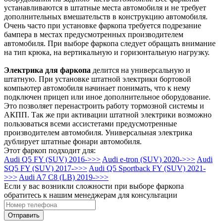
устанавливаются в штатные места автомобиля и не требует
дополнительных вмешательств в конструкцию автомобиля.
Очень часто при установке фаркопа требуется подрезание
бампера в местах предусмотренных производителем
автомобиля. При выборе фаркопа следует обращать внимание
на тип крюка, на вертикальную и горизонтальную нагрузку.
Электрика для фаркопа
делится на универсальную и
штатную. При установке штатной электрики бортовой
компьютер автомобиля начинает понимать, что к нему
подключен прицеп или иное дополнительное оборудование.
Это позволяет перенастроить работу тормозной системы и
АКПП. Так же при активации штатной электрики возможно
пользоваться всеми ассистетами предусмотренные
производителем автомобиля. Универсальная электрика
дублирует штатные фонари автомобиля.
Этот фаркоп подходит для:
Audi Q5 FY (SUV) 2016->>>
Audi e-tron (SUV) 2020->>>
Audi
SQ5 FY (SUV) 2017->>>
Audi Q5 Sportback FY (SUV) 2021-
>>>
Audi A7 C8 (LB) 2019->>>
Если у вас возникли сложности при выборе фаркопа
обратитесь к нашим менеджерам для консультации
Отправить