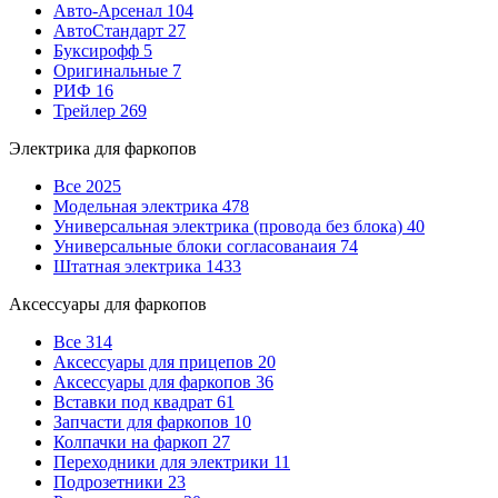
Авто-Арсенал
104
АвтоСтандарт
27
Буксирофф
5
Оригинальные
7
РИФ
16
Трейлер
269
Электрика для фаркопов
Все
2025
Модельная электрика
478
Универсальная электрика (провода без блока)
40
Универсальные блоки согласованаия
74
Штатная электрика
1433
Аксессуары для фаркопов
Все
314
Аксессуары для прицепов
20
Аксессуары для фаркопов
36
Вставки под квадрат
61
Запчасти для фаркопов
10
Колпачки на фаркоп
27
Переходники для электрики
11
Подрозетники
23