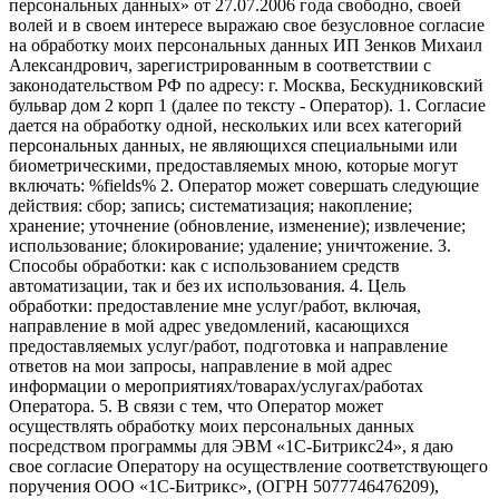
персональных данных» от 27.07.2006 года свободно, своей
волей и в своем интересе выражаю свое безусловное согласие
на обработку моих персональных данных ИП Зенков Михаил
Александрович, зарегистрированным в соответствии с
законодательством РФ по адресу: г. Москва, Бескудниковский
бульвар дом 2 корп 1 (далее по тексту - Оператор). 1. Согласие
дается на обработку одной, нескольких или всех категорий
персональных данных, не являющихся специальными или
биометрическими, предоставляемых мною, которые могут
включать: %fields% 2. Оператор может совершать следующие
действия: сбор; запись; систематизация; накопление;
хранение; уточнение (обновление, изменение); извлечение;
использование; блокирование; удаление; уничтожение. 3.
Способы обработки: как с использованием средств
автоматизации, так и без их использования. 4. Цель
обработки: предоставление мне услуг/работ, включая,
направление в мой адрес уведомлений, касающихся
предоставляемых услуг/работ, подготовка и направление
ответов на мои запросы, направление в мой адрес
информации о мероприятиях/товарах/услугах/работах
Оператора. 5. В связи с тем, что Оператор может
осуществлять обработку моих персональных данных
посредством программы для ЭВМ «1С-Битрикс24», я даю
свое согласие Оператору на осуществление соответствующего
поручения ООО «1С-Битрикс», (ОГРН 5077746476209),