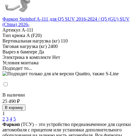
Фаркоп Steinhof A-111 для Q5 SUV 2016-2024 / Q5 (GU) SUV
(China) 2026-
Артикул
A-111
Тип крюка
A (F20)
Вертикальная нагрузка (кг)
110
Тяговая нагрузка (кг)
2400
Вырез в бампере
Да
Электрика в комплекте
Нет
Условия монтажа
Подходит то...
В наличии
25 490 ₽
В корзину
1
2
3
4
5
Фаркоп
(ТСУ) – это устройство предназначенное для сцепки
автомобиля с прицепом или установки дополнительного
оборудования на заднюю часть автомобиля. Все фаркопы